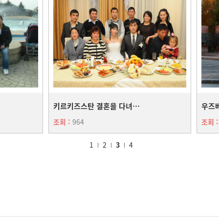
키르키즈스탄 결혼을 다녀오...
조회 :
964
조회 
1
2
3
4