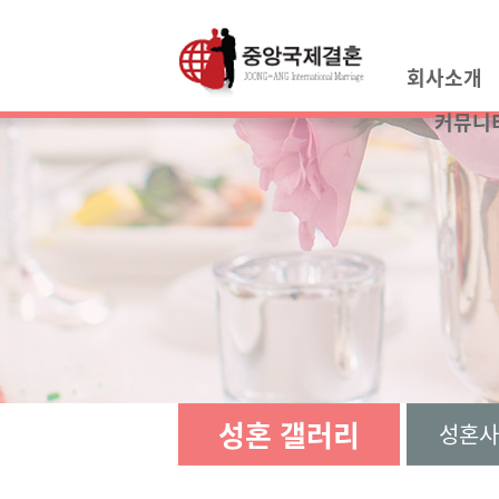
회사소개
커뮤니
성혼 갤러리
성혼사