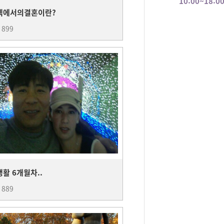
10:00~18:0
벡에서의결혼이란?
:
899
활 6개월차..
:
889