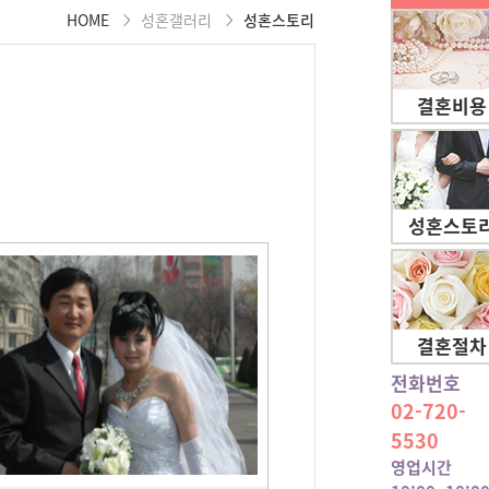
HOME
성혼갤러리
성혼스토리
결혼비용
성혼스토
결혼절차
전화번호
02-720-
5530
영업시간