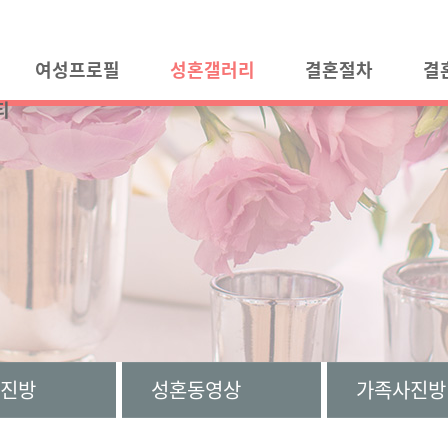
여성프로필
성혼갤러리
결혼절차
결
티
진방
성혼동영상
가족사진방