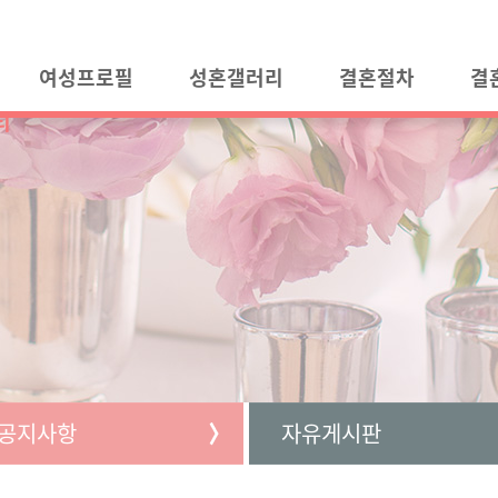
여성프로필
성혼갤러리
결혼절차
결
티
공지사항
자유게시판