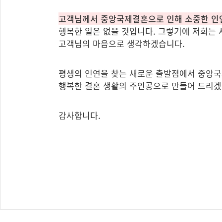
고객님께서 중앙국제결혼으로 인해 소중한 인연
행복한 일은 없을 것입니다. 그렇기에 저희는
고객님의 마음으로 생각하겠습니다.
평생의 인연을 찾는 새로운 출발점에서 중앙
행복한 결혼 생활의 주인공으로 만들어 드리겠
감사합니다.