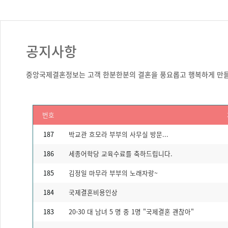
공지사항
중앙국제결혼정보는 고객 한분한분의 결혼을 풍요롭고 행복하게 만들
번호
187
박교관 흐모라 부부의 사무실 방문...
186
세종어학당 교육수료를 축하드립니다.
185
김정일 마무라 부부의 노래자랑~
184
국제결혼비용인상
183
20-30 대 남녀 5 명 중 1명 "국제결혼 괜찮아"