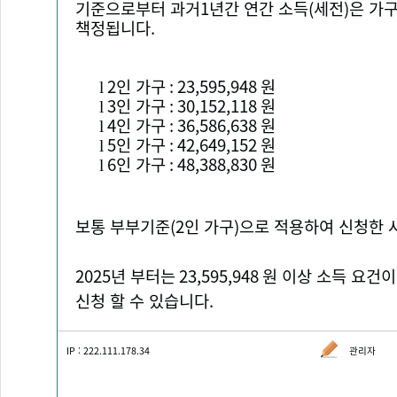
기준으로부터 과거
1
년간 연간 소득
(
세전
)
은 가
책정됩니다
.
2
인 가구
: 23,595,948
원
l
3
인 가구
: 30,152,118
원
l
4
인 가구
: 36,586,638
원
l
5
인 가구
: 42,649,152
원
l
6
인 가구
: 48,388,830
원
l
보통 부부기준
(2
인 가구
)
으로 적용하여 신청한 
2025
년 부터는
23,595,948
원 이상 소득 요건
신청 할 수 있습니다
.
IP : 222.111.178.34
관리자